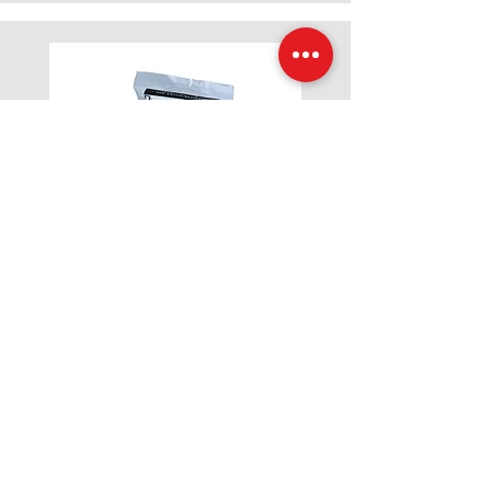
Caffè Decaffeinato
Miscela decaffeinata dal gusto delicato e
avvolgente, per un espresso senza
compromessi.
Origini: Sud America e India.
Formati disponibili: Capsule compatibili
Nespresso®, Lavazza A Modo Mio® e
Espresso Point®, Dolce Gusto®.
Consulta la scheda tecnica per